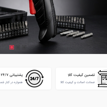
ع
ارسال سریع
63,000 تومان
100,000 تومان
65,000 تومان
 ماسک و ماساژ
صافی و تفاله گیر سیلیکونی مدل ستاره
فه پرزدار
ای
تنها 1 عدد باقی مانده
تضمین کیفیت کالا
پشتیبانی 24/7
ضمانت اصالت و کیفیت کالا
همواره در کنار شم