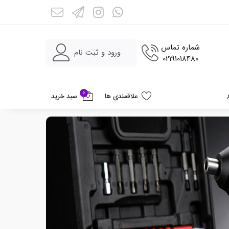
شماره تماس
ورود و ثبت نام
02191018480
0
علاقمندی ها
سبد خرید
%31
%35