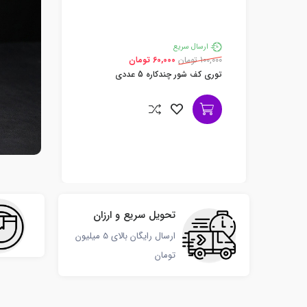
ارسال سری
100,000 تومان
براش مخصوص
ارسال سریع
سیلیکونی دوطر
100,000 تومان
60,000 تومان
وازم
توری کف شور چندکاره 5 عددی
تحویل سریع و ارزان
ارسال رایگان بالای 5 میلیون
تومان