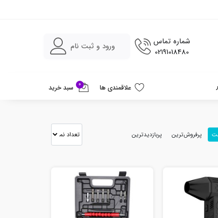
شماره تماس
ورود و ثبت نام
02191018480
0
علاقمندی ها
سبد خرید
مت
پرفروش‌ترین
پربازدیدترین