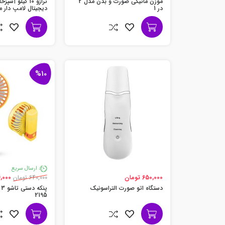
موزن ماتیکی صورت و بدن مدل 2
ترازو 10 کیلو 
در 1
دیجیتال لامپ دار مدل e
%10
ارسال سریع
650,000 تومان
640,000 تومان
576,000
دستگاه اتو صورت التراسونیک
2195