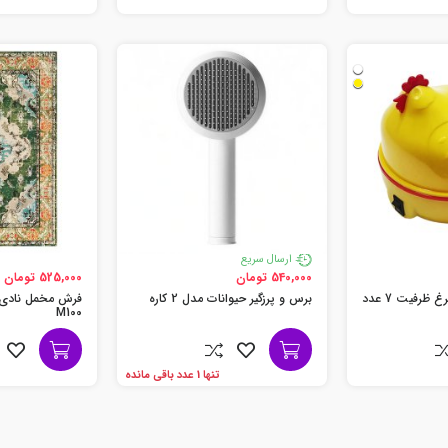
ارسال سریع
540,000 تومان
525,000 تومان
ظرفیت 7 عدد
برس و پرزگیر حیوانات مدل 2 کاره
فرش مخمل نادی 
M100
تنها 1 عدد باقی مانده