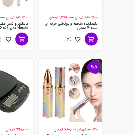
1,500,000 تومان
1,275,000 تومان
1,300,000 تومان
96,000
نگهدارنده ملحفه و روتختی حرفه ای
بسته 4 عددی
Herald مدل XTK-058
%5
800,000 تومان
760,000 تومان
790,000 تومان