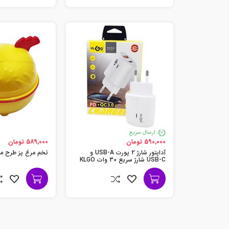
ارسال سریع
590,000 تومان
589,000 تومان
آداپتور شارژ 2 پورت USB-A و
تخم مرغ پز طرح مرغ 
USB-C شارژ سریع 30 وات KLGO
مدل PD-400