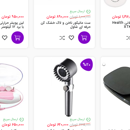
ارسال سریع
1,1 تومان
1,000,000 تومان
890,000 تومان
950,000 تومان
ماساژور و تنس عضلانی Health
ست مانیکور ناخن و لاک خشک کن
حرفه ای شاول
با برد 12 کیلومتر
%20
ارسال سریع
ارسال سریع
775,000 تومان
620,000 تومان
650,000 تومان