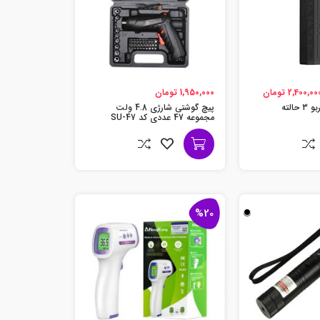
2,400,00 تومان
1,950,000 تومان
الته
پیچ گوشتی شارژی 4.8 ولت
مجموعه 47 عددی کد SU-47
%20