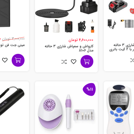
3,000,000 تومان
0
4,600,000 تومان
کارواش و سمپاش شارژی 3 حالته
مینی جت فن توربو 3 ح
کارواش و سمپاش شارژی 3 حالته
مدل 8106 (جعبه دار با 2 کیت باتری
مدل 8106
%11