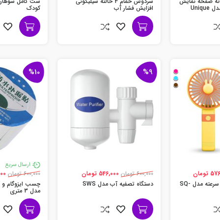
آشپزخانه صفحه نمایش
سردوش حمام 4 حالته سیلیکونی
ست کامل سوهان و
Uniqu
افزایش فشار آب
کودک
%10
%9
ارسال سریع
 تومان
600,000 تومان
546,000 تومان
600,000 تومان
,000
پنکه دستی تاشو 3 سرعته مدل SQ-
دستگاه تصفیه آب مدل SWS
چسب ایزوگام و 
مدل 3 متری