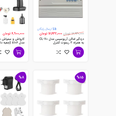
ارسال رایگان
16,940,000 تومان
16,432,000 تومان
4,900,000 تومان
دزدگیر اماکن آریوسیس مدل CL-70
به همراه 2 ریموت کنترل
همراه)
%8
%15