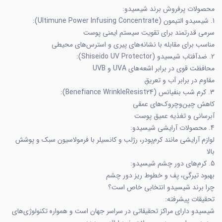
محصولات پرفروش برند شیسیدو:
1. شیسیدو التیمون (Ultimune Power Infusing Concentrate):
سرمی قدرتمند برای تقویت سیستم ایمنی پوست
مناسب برای مقابله با نشانه‌های پیری و استرس‌های محیطی
2. ضدآفتاب شیسیدو (Shiseido UV Protector):
محافظت قوی در برابر اشعه‌های UVA و UVB
مقاوم در برابر آب و تعریق
3. کرم شب بنفیانس (Benefiance WrinkleResist24):
کاهش چین‌وچروک‌های عمقی
آبرسانی و تغذیه عمیق پوست
4. محصولات آرایشی شیسیدو:
لوازم آرایشی مانند کرم‌پودر، رژلب و کانسیلر با فرمولاسیون سبک و پوشش
بالا
5. کرم‌های دور چشم شیسیدو:
بهبود تیرگی، پف و خطوط ریز دور چشم
چرا برند شیسیدو انتخابی خاص است؟
تحقیقات پیشرفته:
شیسیدو دارای مراکز تحقیقاتی در سراسر جهان است و همواره تکنولوژی‌های