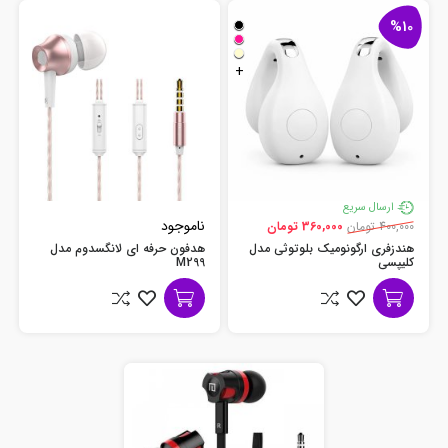
%10
+
ارسال سریع
ناموجود
400,000 تومان
360,000 تومان
هندزفری ارگونومیک بلوتوثی مدل
هدفون حرفه ای لانگسدوم مدل
کلیپسی
M299