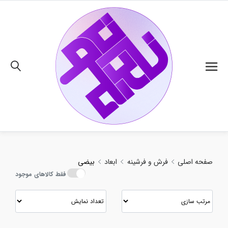
02191018480
صفحه اصلی
فرش و فرشینه
ابعاد
بیضی
فقط کالاهای موجود