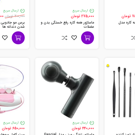
ارسال سریع
ارسال سریع
مان
275,000 تومان
200,000 تومان
6,000
ه کاره مدل
ماساژور همه کاره رفع خستگی بدن و
برس مو جادویی ب
عضلات
شدن دندانه ها
ارسال سریع
ارسال سریع
440,000 تومان
650,000 تومان
 ابزار تمیز کننده
ماساژور تفنگی مینی مدل Fascial
ست کامل سوهان و