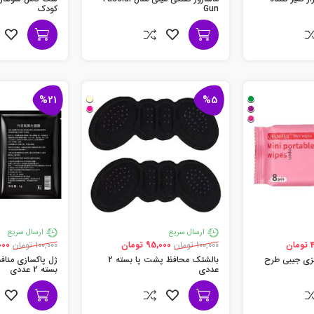
Gun
کودک
%21
%5
ارسال سریع
ارسال سریع
ن
100,000 تومان
95,000 تومان
100,000 تومان
9,000
تزی جیبی طرح
بالشتک محافظ پشت پا بسته 2
ژل پاکسازی منا
عددی
بسته 2 عددی