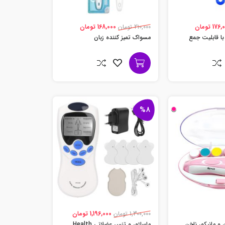
17 تومان
210,000 تومان
168,000 تومان
ا قابلیت جمع
مسواک تمیز کننده زبان
%8
1,300,000 تومان
1,196,000 تومان
 مانیکور ناخن
ماساژور و تنس عضلانی Health