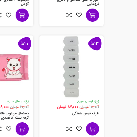
ترومالین
گوش
%20
%13
ارسال سریع
ارسال سریع
100,000 تومان
87,000 تومان
60,000 تومان
48,000 توما
ظرف قرص هفتگی
دستمال مرطوب فان
گربه بسته 8 عددی