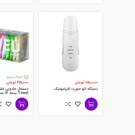
ارسال سریع
650,000 تومان
215,000 تومان
دستگاه اتو صورت التراسونیک
دستمال جادویی فش
Towel بسته 14 عددی