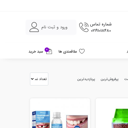
شماره تماس
ورود و ثبت نام
02191018480
0
علاقمندی ها
سبد خرید
مت
پرفروش‌ترین
پربازدیدترین