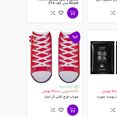
Herald مدل XTK-058
%3
ارسال سریع
7 تومان
100,000 تومان
97,000 تومان
فذ پوست صورت
جوراب طرح کتانی آل استار