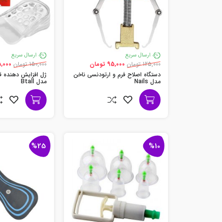
ارسال سریع
ارسال سریع
125,000 تومان
95,000 تومان
150,000 تومان
135,000 
دستگاه اصلاح فرم و ارتودنسی ناخن
مدل Nails
مدل Btall
%25
%10