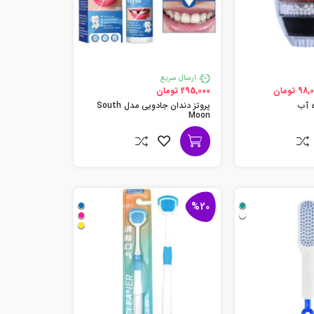
ارسال سریع
98 تومان
295,000 تومان
ه آب
پروتز دندان جادویی مدل South
Moon
%20