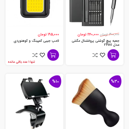
300,000 تومان
240,000 تومان
195,000 تومان
جعبه پیچ گوشتی پروفشنال مگنتی
لامپ جیبی کمپینگ و کوهنوردی
مدل 24in1
تنها 1 عدد باقی مانده
%10
%30