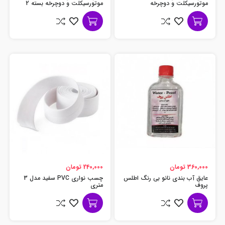
موتورسیکلت و دوچرخه
موتورسیکلت و دوچرخه بسته 2
عددی
360,000 تومان
240,000 تومان
عایق آب بندی نانو بی رنگ اطلس
چسب نواری PVC سفید مدل 3
پروف
متری