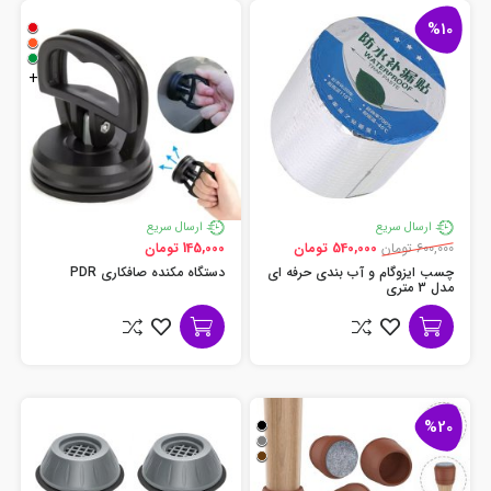
%10
+
ارسال سریع
ارسال سریع
600,000 تومان
540,000 تومان
145,000 تومان
چسب ایزوگام و آب بندی حرفه ای
دستگاه مکنده صافکاری PDR
مدل 3 متری
%20