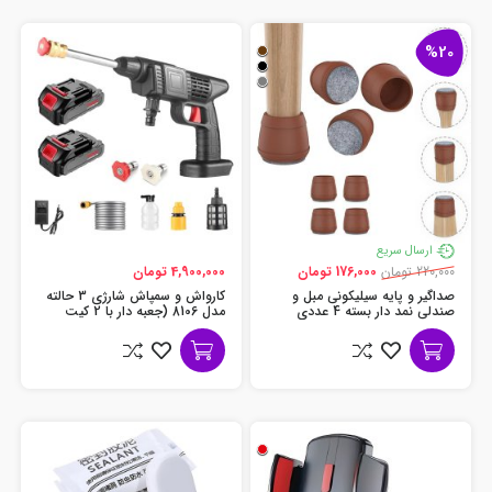
%20
ارسال سریع
220,000 تومان
176,000 تومان
4,900,000 تومان
صداگیر و پایه سیلیکونی مبل و
کارواش و سمپاش شارژی 3 حالته
صندلی نمد دار بسته 4 عددی
مدل 8106 (جعبه دار با 2 کیت
باتری همراه)