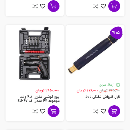
%15
ارسال سریع
325,000 تومان
276,000 تومان
1,950,000 تومان
نازل کارواش شلنگی Jet
پیچ گوشتی شارژی 4.8 ولت
مجموعه 47 عددی کد SU-47