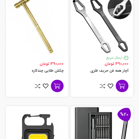
ارسال سریع
390,000 تومان
390,000 تومان
آچار همه فن حریف فلزی
چکش طلایی چندکاره
%20