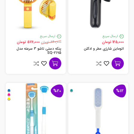
ارسال سریع
ارسال سریع
125,000 تومان
640,000 تومان
576,000 تومان
اتومایزر شارژی عطر و ادکلن
پنکه دستی تاشو 3 سرعته مدل
SQ-2195
%20
%12