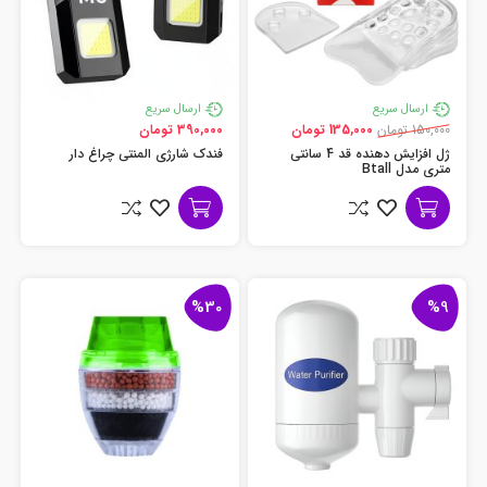
ارسال سریع
ارسال سریع
150,000 تومان
135,000 تومان
390,000 تومان
ژل افزایش دهنده قد 4 سانتی
فندک شارژی المنتی چراغ دار
متری مدل Btall
%30
%9