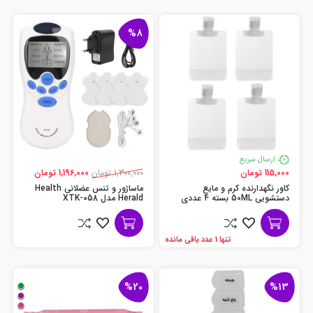
%8
ارسال سریع
115,000 تومان
1,300,000 تومان
1,196,000 تومان
کاور نگهدارنده کرم و مایع
ماساژور و تنس عضلانی Health
دستشویی 50ML بسته 4 عددی
Herald مدل XTK-058
تنها 1 عدد باقی مانده
%20
%13