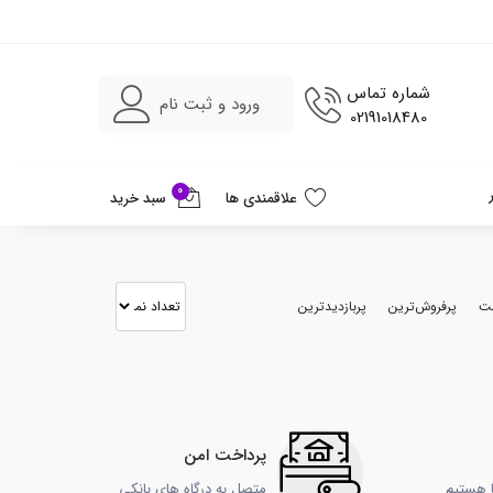
شماره تماس
ورود و ثبت نام
02191018480
0
علاقمندی ها
سبد خرید
مت
پرفروش‌ترین
پربازدیدترین
پرداخت امن
ا هستیم
متصل به درگاه های بانکی