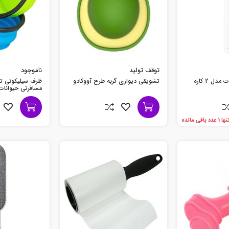
توقف تولید
ناموجود
دل 2 کاره
تشویقی دیواری گربه طرح آووکادو
ظرف سیلیکونی ت
مسافرتی حیوانات 350 میلی لیت
ها 1 عدد باقی مانده