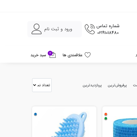
ی (پت شاپ) با بهترین قیمت
شماره تماس
ورود و ثبت نام
02191018480
0
علاقمندی ها
سبد خرید
مت
پرفروش‌ترین
پربازدیدترین