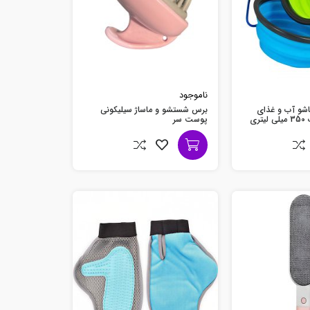
ناموجود
اشو آب و غذای
برس شستشو و ماساژ سیلیکونی
ری
پوست سر