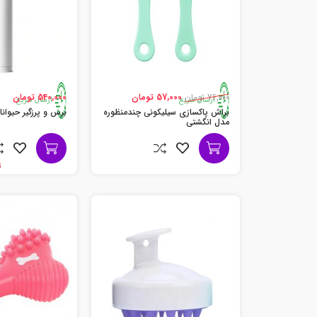
76,000 تومان
57,000 تومان
540,000 تومان
ارسال سریع
ارسال سریع
براش پاکسازی سیلیکونی چندمنظوره
برس و پرزگیر حیوانات م
مدل انگشتی
تن