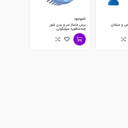
ناموجود
اس و مبلمان
برس ماساژ سر و بدن شور
چندمنظوره سیلیکونی