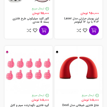
ارسال سریع
950,000 تومان
115,000 تومان
لیزر پوینتر حرارتی مدل Laser
کاور کلید سیلیکونی طرح فانتزی
303 با برد 12 کیلومتر
بسته 5 عددی
ارسال سریع
ارسال سریع
105,000 تومان
105,000 تومان
شاخ فانتزی شیطانی مدل Devil
گیره فانتزی نگهدارنده سیم و کابل