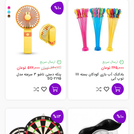
%10
ارسال سریع
ارسال سریع
245,000 تومان
640,000 تومان
576,000 تومان
بادکنک آب بازی کودکان بسته 111
پنکه دستی تاشو 3 سرعته مدل
توپ آبی
SQ-2195
%13
%10