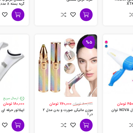
گربه بسته 8 عددی
%5
ارسال سریع
 تومان
800,000 تومان
760,000 تومان
180,000 تومان
سشوار مسافرتی مدل NOVA توان
موزن ماتیکی صورت و بدن مدل 2
اپیلاتور حرفه ای 
در 1