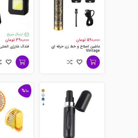
ارسال سریع
590,000 تومان
390,000 تومان
ماشین اصلاح و خط زن حرفه ای
فندک شارژی المنتی 
Vintage
%10
+