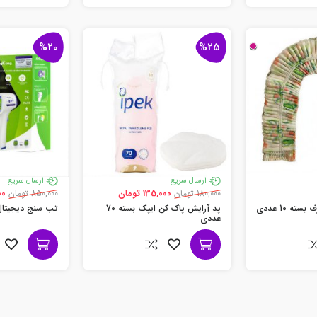
%20
%25
ارسال سریع
ارسال سریع
180,000 تومان
135,000 تومان
850,000 تومان
000
ته 10 عددی
پد آرایش پاک کن ایپک بسته 70
تب سنج دیجیتال
عددی