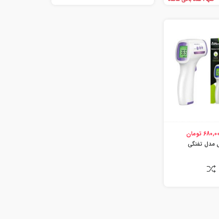
680, تومان
 مدل تفنگی