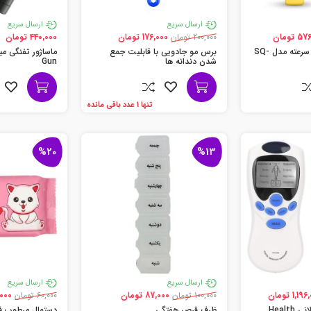
ارسال سریع
ارسال سریع
 تومان
200,000 تومان
176,000 تومان
440,000 تومان
پنکه دستی تاشو 3 سرعته مدل SQ-
برس مو جادویی با قابلیت جمع
شدن دندانه ها
Gun
تنها 1 عدد باقی مانده
%20
%13
ارسال سریع
ارسال سریع
1,1 تومان
100,000 تومان
87,000 تومان
60,000 تومان
48,000
ماساژور و تنس عضلانی Health
ظرف قرص هفتگی
دستمال مرطوب ف