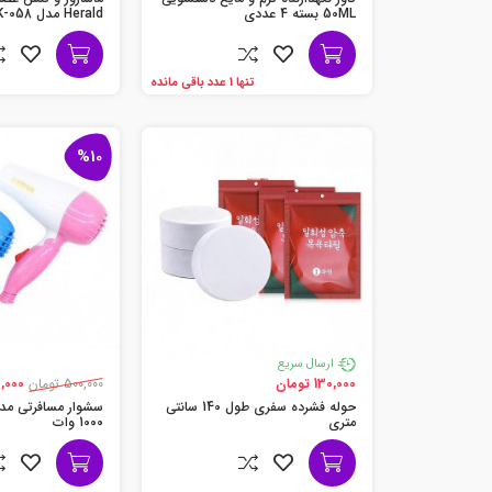
50ML بسته 4 عددی
Herald مدل XTK-058
تنها 1 عدد باقی مانده
%10
ارسال سریع
130,000 تومان
500,000 تومان
450,000
حوله فشرده سفری طول 140 سانتی
متری
1000 وات