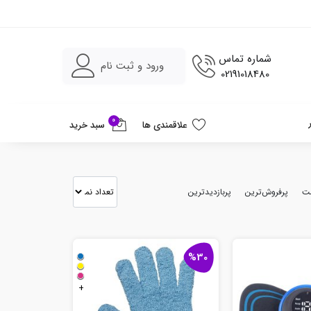
شماره تماس
ورود و ثبت نام
02191018480
0
علاقمندی ها
سبد خرید
مت
پرفروش‌ترین
پربازدیدترین
%30
+