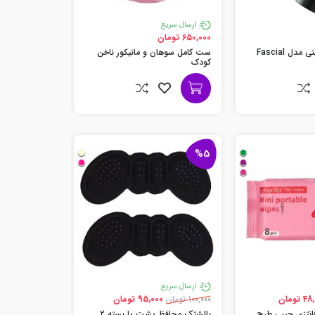
ارسال سریع
650,000 تومان
ماساژور تفنگی مینی مدل Fascial
ست کامل سوهان و مانیکور ناخن
کودک
%5
ارسال سریع
 تومان
100,000 تومان
95,000 تومان
انتزی جیبی طرح
بالشتک محافظ پشت پا بسته 2