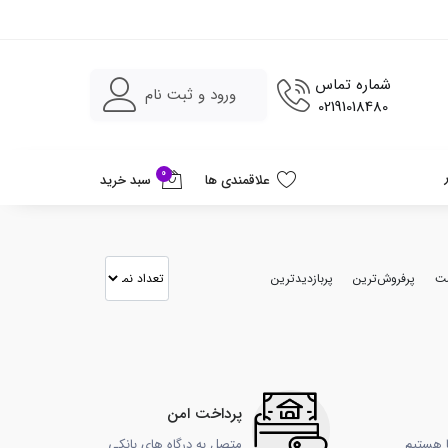
شماره تماس
ورود و ثبت نام
02191018480
0
علاقمندی ها
سبد خرید
مت
پرفروش‌ترین
پربازدیدترین
پرداخت امن
ا هستیم
متصل به درگاه های بانکی