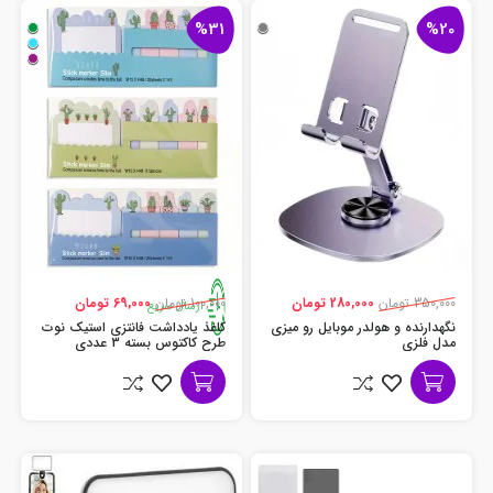
%31
%20
350,000 تومان
280,000 تومان
100,000 تومان
69,000 تومان
ارسال سریع
نگهدارنده و هولدر موبایل رو میزی
کاغذ یادداشت فانتزی استیک نوت
مدل فلزی
طرح کاکتوس بسته 3 عددی