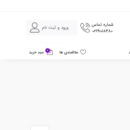
شماره تماس
ورود و ثبت نام
02191018480
0
علاقمندی ها
سبد خرید