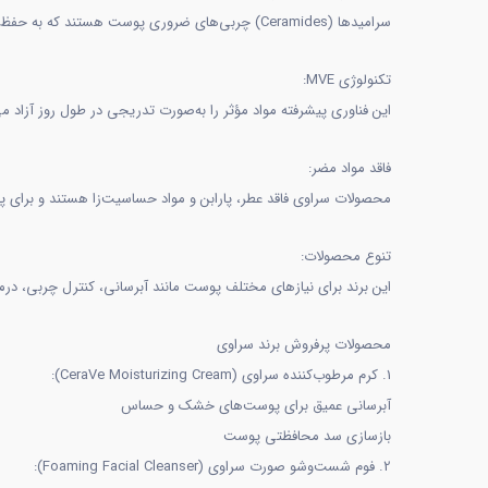
سرامیدها (Ceramides) چربی‌های ضروری پوست هستند که به حفظ رطوبت و بازسازی پوست کمک می‌کنند. سراوی از 3 نوع سرامید ضروری در تمامی محصولات خود استفاده می‌کند.
تکنولوژی MVE:
این فناوری پیشرفته مواد مؤثر را به‌صورت تدریجی در طول روز آزاد 
فاقد مواد مضر:
محصولات سراوی فاقد عطر، پارابن و مواد حساسیت‌زا هستند و برای
تنوع محصولات:
این برند برای نیازهای مختلف پوست مانند آبرسانی، کنترل چربی، 
محصولات پرفروش برند سراوی
1. کرم مرطوب‌کننده سراوی (CeraVe Moisturizing Cream):
آبرسانی عمیق برای پوست‌های خشک و حساس
بازسازی سد محافظتی پوست
2. فوم شست‌وشو صورت سراوی (Foaming Facial Cleanser):