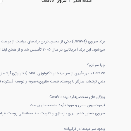
صفحه اصلی
سراوی | CeraVe
برند سراوی (CeraVe) یکی از محبوب‌ترین برندهای م
می‌شود. این برند آمریکایی در سال 2005 تأسیس شد و از همان ابتدا تمرکز خود را بر ارائه محصولاتی گذاشت که با بازسازی سد محافظتی پوست و حفظ رطوبت طبیعی، به حفظ سلامت و زیبایی پوست کمک کنند.
چرا سراوی؟
CeraVe با بهره‌گیری از
دلیل ترکیبات سازگار با پوست، قیمت مقرون‌به‌صرفه و توصیه گستر
ویژگی‌های منحصربه‌فرد برند CeraVe
فرمولاسیون علمی و مورد تأیید متخصصان پوست:
سراوی به‌طور خاص برای بازسازی و تقویت سد محافظتی پوست طر
وجود سرامیدها در ترکیبات: