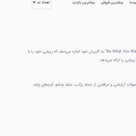
قیمت
بیشترین فروش
بیشترین بازدید
کیکو میلانو (Kiko Milano) یکی از برترین برندهای لوازم آرایشی و مراقبتی در جهان است که در سال 1997 در ایتالیا تأسیس شد. این برند با شعار "Be What You Want to Be" به کاربران خود اجازه می‌دهد که زیبایی خود را با
ولات آرایشی و مراقبتی از جمله رژلب، سایه چشم، کرم‌های پایه،