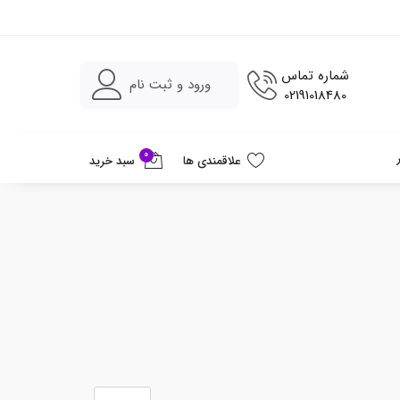
شماره تماس
ورود و ثبت نام
02191018480
0
علاقمندی ها
سبد خرید