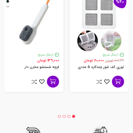
%40
ارسال سریع
ارسال سریع
100,000 تومان
60,000 تومان
139,000 تومان
توری کف شور چندکاره 5 عددی
فرچه شستشو مخزن دار