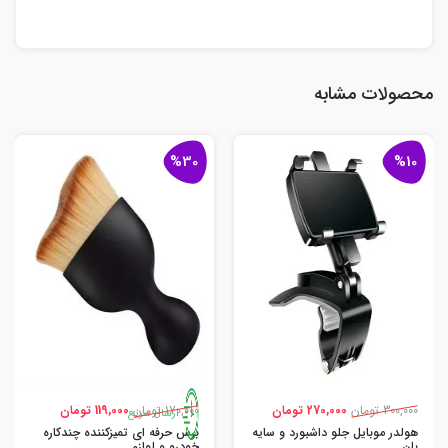
محصولات مشابه
%30
%10
300,000 تومان
270,000 تومان
170,000 تومان
119,000 تومان
ارسال سریع
هولدر موبایل جلو داشبورد و سایه
برس حرفه ای تمیزکننده چندکاره
بان
خودرو و لوازم