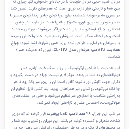
در دل شب، جایی در دل طبیعت یا در جاده‌ای خاموش، تنها چیزی که
بین شما و تاریکی قرار دارد، نوری است که همراهتان دارید. تصور کنید
در سفری ماجراجویانه هستید؛ برای برپا کردن چادر، پیدا کردن مسیر یا
تعمیر خودرو به نوری قوی، متمرکز و قابل‌اعتماد نیاز دارید. در چنین
لحظاتی، چراغ قوه‌های معمولی دست‌وپاگیر می‌شوند، نورشان محدود
است و هر لحظه ممکن است شارژشان تمام شود. حالا وقت آن رسیده
با وسیله‌ای حرفه‌ای و طراحی‌شده برای همین شرایط آشنا شوید؛
چراغ
هدلایت ۲۸ لامپ حرفه‌ای مدل CL-T28
، نوری که همیشه همراه
شماست.
این هدلایت با طراحی ارگونومیک و وزن سبک خود، آزادی عمل
فوق‌العاده‌ای به شما می‌دهد. دیگر لازم نیست چراغ در دست بگیرید یا
نگران جهت تابش نور باشید؛ کافی است آن را روی سر بگذارید تا هر
جا نگاه می‌کنید، روشنایی نیز همراهتان بیاید. بند کشی قابل تنظیم آن
به‌راحتی متناسب با اندازه‌ی سر تنظیم می‌شود و حتی در استفاده‌های
طولانی‌مدت، احساس فشار یا ناراحتی ایجاد نمی‌کند.
در قلب این چراغ،
۲۸ عدد لامپ LED پرقدرت
قرار گرفته‌اند که نوری
شفاف، متمرکز و گسترده تولید می‌کنند. این میزان روشنایی، دید شما را
در محیط‌های تاریک و باز به طرز چشمگیری افزایش می‌دهد؛ چه در