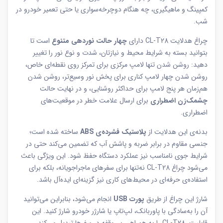
کمپینگ و ماهیگیری، چه هنگام دوچرخه‌سواری یا حتی تعمیر خودرو در
شب.
چراغ هدلایت CL-T28 دارای
چهار حالت نوردهی متنوع
است تا
بتوانید بسته به شرایط محیط و نیازتان، شدت و نوع نور را تغییر
دهید: روشن شدن تنها لامپ مرکزی برای تمرکز روی نقطه‌ای خاص،
روشن شدن چهار لامپ کناری برای پخش نور وسیع‌تر، روشن شدن
هم‌زمان هر پنج لامپ برای حداکثر روشنایی، و در نهایت حالت
چشمک‌زن اضطراری
برای ارسال علامت خطر در موقعیت‌های
اضطراری.
بدنه‌ی این هدلایت از
پلاستیک فشرده‌ی ABS
ساخته شده است؛
جنسی مقاوم در برابر ضربه و پاشش آب که تضمین می‌کند حتی در
شرایط جوی نامناسب نیز عملکرد دستگاه حفظ شود. این ویژگی باعث
می‌شود چراغ CL-T28 نه‌تنها برای سفرهای ماجراجویانه، بلکه برای
استفاده‌ی حرفه‌ای در محیط‌های کاری نیز گزینه‌ای ایده‌آل باشد.
شارژ این چراغ از طریق
پورت USB
انجام می‌شود، بنابراین می‌توانید
آن را به‌سادگی با پاوربانک، لپ‌تاپ یا شارژر خودرو شارژ کنید. این