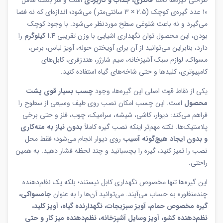
طراحی گیره‌ها کاملاً
فانتزی، جذاب و کاربردی
است و هر بسته شامل
۱۰ عدد گیره‌ی کوچک (۲.۵ × ۳ سانتی‌متر) می‌شود؛ اندازه‌ای که نه فضا
می‌گیرد و نه باعث شلوغی سطح موردنظر می‌شود. با وجود کوچک
بودن، این محصول توان نگهداری اشیایی با وزن تقریبی
۱.۴ کیلوگرم
را
دارد، بنابراین می‌توانید از آن برای آویختن حوله، آویز لباس، برس،
مسواک، لوازم سبک آشپزخانه، سیم شارژر، هندزفری، کابل‌های
کامپیوتری، کلیدها و حتی شاخه‌های گیاه استفاده کنید.
یکی از نقاط قوت اصلی این گیره‌ها، وجود
چسب بسیار قوی پشت
محصول
است. این چسب امکان نصب روی طیف وسیعی از سطوح را
فراهم می‌کند: دیوار، کاشی، شیشه، سرامیک، چوب، فلز و حتی برخی
پلاستیک‌ها. نکته مهم‌تر اینکه نصب گیره کاملاً
بدون نیاز به مته‌کاری
و بدون ایجاد هیچ‌گونه آسیب
روی دیوار انجام می‌شود؛ فقط محل
نصب را تمیز کنید، گیره را بچسبانید و چند لحظه فشار دهید. به همین
راحتی.
این گیره‌ها تنها مخصوص نگهداری کابل نیستند؛ بلکه یک نظم‌دهنده
چندمنظوره به حساب می‌آیند. می‌توانید آن‌ها را به عنوان
جا‌مسواکی،
گیره مخصوص حمام، آویز سبزیجات، نگهدارنده گیاه، آویز کلید،
نظم‌دهنده کشو، آویز وسایل آشپزخانه، نظم‌دهنده میز کار و حتی