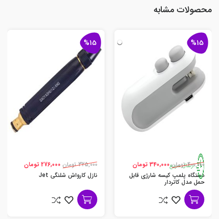
محصولات مشابه
%15
%15
400,000 تومان
340,000 تومان
325,000 تومان
276,000 تومان
ارسال سریع
دستگاه پلمپ کیسه شارژی قابل
نازل کارواش شلنگی Jet
حمل مدل کاتردار