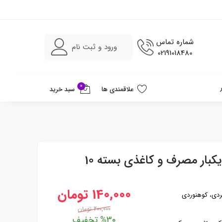
شماره تماس
ورود و ثبت نام
02191018480
0
علاقمندی ها
سبد خرید
هولدر نگهدارنده لیوان یکبار مصرف و کاغذی بسته 10
140,000 تومان
ردی، کوهنوردی
200,000 تومان
%30 تخفیف