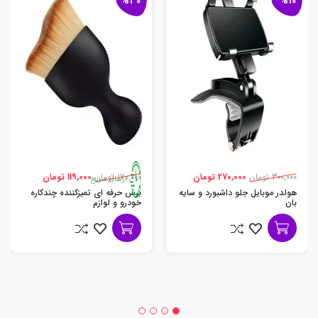
%30
%10
300,000 تومان
270,000 تومان
170,000 تومان
119,000 تومان
ارسال سریع
هولدر موبایل جلو داشبورد و سایه
برس حرفه ای تمیزکننده چندکاره
بان
خودرو و لوازم