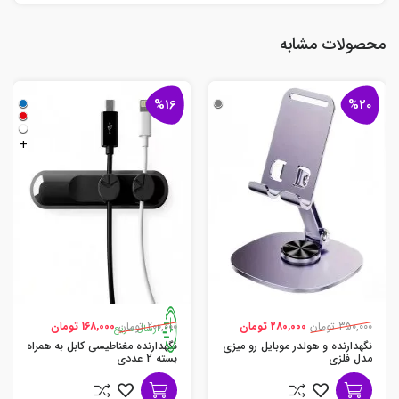
محصولات مشابه
%16
%20
+
350,000 تومان
280,000 تومان
200,000 تومان
168,000 تومان
ارسال سریع
نگهدارنده و هولدر موبایل رو میزی
نگهدارنده مغناطیسی کابل به همراه
مدل فلزی
بسته 2 عددی