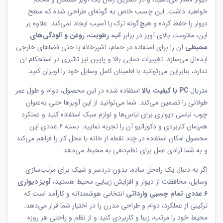
خواهید داشت. این چسب خاص به گونه‌ای طراحی شده که سطح
دیوار را حفظ کرده و هیچ‌گونه ترک یا آسیب ایجاد نمی‌کند. علاوه بر
این، مقاومت بالای آویز در برابر
آب، رطوبت، روغن و آلودگی‌های
محیطی
آن را برای استفاده در حمام، آشپزخانه یا حتی فضاهای خارجی
ایده‌آل می‌سازد. تغییرات دمایی بالا و پایین نیز تاثیری در استحکام آن
ندارد، بنابراین می‌توانید با اطمینان کامل وسایل خود را آویزان کنید.
متریال
PC با کیفیت بالا
استفاده شده در این محصول، دوام و طول عمر
طولانی را تضمین می‌کند. شما می‌توانید از این آویزها حتی به‌عنوان
چوب لباسی دیواری برای لباس‌ها و لوازم سبک استفاده کنید و عملکرد
هم‌زمان کاربردی و دکوراتیو آن را تجربه نمایید. بسته ۶ عددی این
محصول امکان استفاده در چند نقطه از خانه یا محل کار را فراهم می‌کند
و به شما آزادی عمل برای نظم‌دهی به محیط می‌دهد.
اگر به دنبال یک راه‌حل ساده، بدون دردسر و شیک برای مرتب‌سازی
وسایل، محافظت از دیوار و افزایش زیبایی محیط هستید،
آویز دیواری
۶ عددی تمام چسبی وارداتی
انتخابی هوشمندانه و کارآمد است که
ترکیبی از عملکرد، دوام و طراحی مدرن را در اختیار شما قرار می‌دهد.
محیط خود را مرتب، زیبا و کاربردی کنید و از نظم و راحتی هر روزه