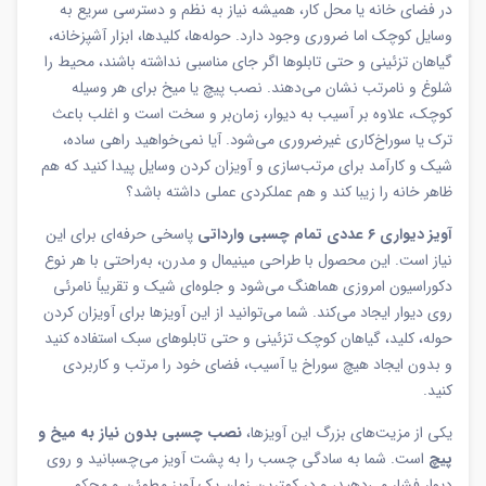
در فضای خانه یا محل کار، همیشه نیاز به نظم و دسترسی سریع به
وسایل کوچک اما ضروری وجود دارد. حوله‌ها، کلیدها، ابزار آشپزخانه،
گیاهان تزئینی و حتی تابلوها اگر جای مناسبی نداشته باشند، محیط را
شلوغ و نامرتب نشان می‌دهند. نصب پیچ یا میخ برای هر وسیله
کوچک، علاوه بر آسیب به دیوار، زمان‌بر و سخت است و اغلب باعث
ترک یا سوراخ‌کاری غیرضروری می‌شود. آیا نمی‌خواهید راهی ساده،
شیک و کارآمد برای مرتب‌سازی و آویزان کردن وسایل پیدا کنید که هم
ظاهر خانه را زیبا کند و هم عملکردی عملی داشته باشد؟
آویز دیواری ۶ عددی تمام چسبی وارداتی
پاسخی حرفه‌ای برای این
نیاز است. این محصول با طراحی مینیمال و مدرن، به‌راحتی با هر نوع
دکوراسیون امروزی هماهنگ می‌شود و جلوه‌ای شیک و تقریباً نامرئی
روی دیوار ایجاد می‌کند. شما می‌توانید از این آویزها برای آویزان کردن
حوله، کلید، گیاهان کوچک تزئینی و حتی تابلوهای سبک استفاده کنید
و بدون ایجاد هیچ سوراخ یا آسیب، فضای خود را مرتب و کاربردی
کنید.
یکی از مزیت‌های بزرگ این آویزها،
نصب چسبی بدون نیاز به میخ و
پیچ
است. شما به سادگی چسب را به پشت آویز می‌چسبانید و روی
دیوار فشار می‌دهید، و در کمترین زمان یک آویز مطمئن و محکم