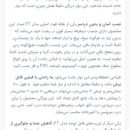
خانه خسته شده‌اید، این نوار درزگیر دقیقاً همان چیزی است که نیاز
دارید.
نصب آسان و بدون دردسر
یکی از نقاط قوت اصلی مدل FT است. این
محصول دارای چسب دوطرفه بسیار قوی در پشت خود می‌باشد که
بدون نیاز به هرگونه میخ، پیچ یا ابزار اضافه، تنها با یک بار چسباندن،
کاملاً ثابت و بادوام باقی می‌ماند. این چسب باکیفیت هیچ‌گونه ردی
روی سطح باقی نمی‌گذارد و در برابر رطوبت، گرما و سرمای شدید کاملاً
مقاوم است. به همین دلیل می‌توانید با خیالی راحت آن را روی انواع
سطوح صاف همچون چوب، آلومینیوم، شیشه، PVC و فلز نصب کنید.
طراحی انعطاف‌پذیر این نوار باعث می‌شود
به راحتی با قیچی قابل
برش
باشد و دقیقاً مطابق با اندازه و نیاز شما تنظیم شود. با طول ۲۰۰
سانتی‌متر و عرض ۳ سانتی‌متر، می‌تواند درزهایی تا حدود ۲ سانتی‌متر
را پوشش دهد و یک عایق کامل ایجاد کند. این ویژگی محصول را برای
درب ورودی، درب اتاق خواب، پنجره‌های دوجداره، درب کمد، حتی زیر
درب سرویس یا آشپزخانه مناسب می‌سازد.
یکی دیگر از مزیت‌های قابل توجه مدل FT،
کاهش صدا و جلوگیری از