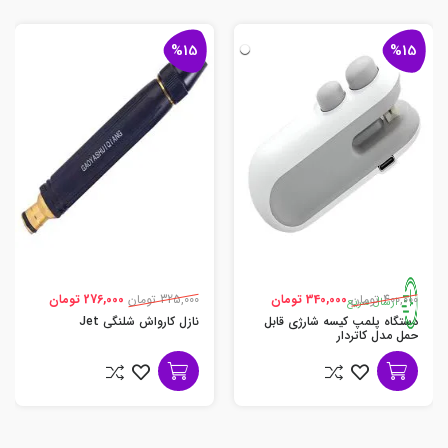
%15
%15
400,000 تومان
340,000 تومان
325,000 تومان
276,000 تومان
ارسال سریع
دستگاه پلمپ کیسه شارژی قابل
نازل کارواش شلنگی Jet
حمل مدل کاتردار