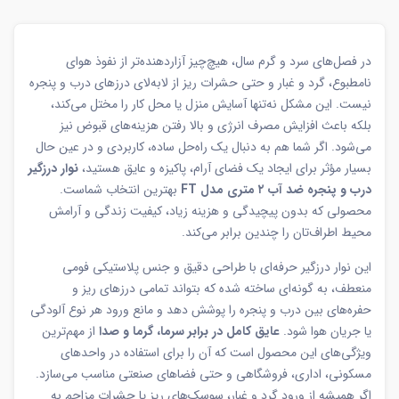
در فصل‌های سرد و گرم سال، هیچ‌چیز آزاردهنده‌تر از نفوذ هوای
نامطبوع، گرد و غبار و حتی حشرات ریز از لابه‌لای درزهای درب و پنجره
نیست. این مشکل نه‌تنها آسایش منزل یا محل کار را مختل می‌کند،
بلکه باعث افزایش مصرف انرژی و بالا رفتن هزینه‌های قبوض نیز
می‌شود. اگر شما هم به دنبال یک راه‌حل ساده، کاربردی و در عین حال
بسیار مؤثر برای ایجاد یک فضای آرام، پاکیزه و عایق هستید،
نوار درزگیر
درب و پنجره ضد آب ۲ متری مدل FT
بهترین انتخاب شماست.
محصولی که بدون پیچیدگی و هزینه زیاد، کیفیت زندگی و آرامش
محیط اطراف‌تان را چندین برابر می‌کند.
این نوار درزگیر حرفه‌ای با طراحی دقیق و جنس پلاستیکی فومی
منعطف، به گونه‌ای ساخته شده که بتواند تمامی درزهای ریز و
حفره‌های بین درب و پنجره را پوشش دهد و مانع ورود هر نوع آلودگی
یا جریان هوا شود.
عایق کامل در برابر سرما، گرما و صدا
از مهم‌ترین
ویژگی‌های این محصول است که آن را برای استفاده در واحدهای
مسکونی، اداری، فروشگاهی و حتی فضاهای صنعتی مناسب می‌سازد.
اگر همیشه از ورود گرد و غبار، سوسک‌های ریز یا حشرات مزاحم به