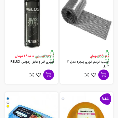
139,000 تومان
350,000 تومان
280,000 تومان
ارسال سریع
ارسال سریع
چسب ترمیم توری پنجره مدل 2
اسپری قیر و عایق رطوبتی RELUX
متری
%15