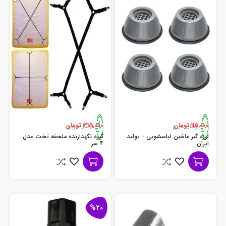
115,000 تومان
315,000 تومان
ارسال سریع
ارسال سریع
لرزه گیر ماشین لباسشویی - تولید
گیره نگهدارنده ملحفه تخت مدل
ایران
4 سر
%20