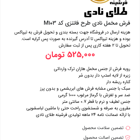
فرش مخمل نادی طرح فانتزی کد M103
هزینه ارسال در فروشگاه جهت بسته بندی و تحویل فرش به تیپاکس
بوده و هزینه تیپاکس تا آدرس گیرنده به صورت پس کرایه است.
تحویل تا 2 هفته کاری پس از ثبت سفارش
525,000 تومان
رویه فرش از جنس مخمل هازان ترک وارداتی
زیره از لایه استپ دار بدون سُر
کناره ریشه دار
سبک با جنس مشابه فرش های ابریشمی و بدون پرز
ضد سر و لغزش با گرماژ مرغوب 1000 گرمی
جنس لطیف و نرم با قطر 0.7 سانتی متر
مقرون به صرفه و شستشوی راحت حتی با ماشین لباسشویی
با ارائه ضمانت نامه 24 ماهه تولیدی فرشینه طلای نادی
تضمین سلامت محصول
تضمین اصالت محصول