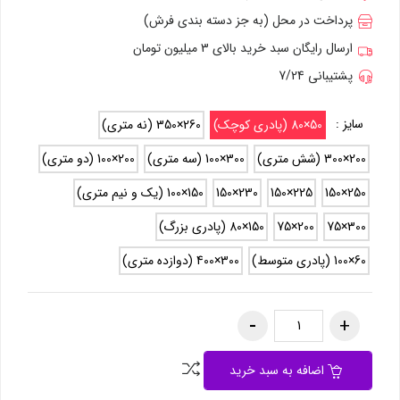
پرداخت در محل (به جز دسته بندی فرش)
ارسال رایگان سبد خرید بالای 3 میلیون تومان
پشتیبانی 7/24
سایز :
50×80 (پادری کوچک)
260×350 (نه متری)
200×300 (شش متری)
300×100 (سه متری)
200×100 (دو متری)
250×150
225×150
230×150
150×100 (یک و نیم متری)
300×75
200×75
150×80 (پادری بزرگ)
60×100 (پادری متوسط)
300×400 (دوازده متری)
اضافه به سبد خرید