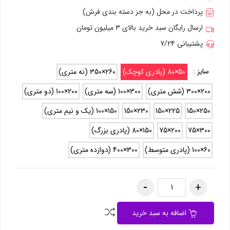
پرداخت در محل (به جز دسته بندی فرش)
ارسال رایگان سبد خرید بالای 3 میلیون تومان
پشتیبانی 7/24
سایز :
50×80 (پادری کوچک)
260×350 (نه متری)
200×300 (شش متری)
300×100 (سه متری)
200×100 (دو متری)
250×150
225×150
230×150
150×100 (یک و نیم متری)
300×75
200×75
150×80 (پادری بزرگ)
60×100 (پادری متوسط)
300×400 (دوازده متری)
اضافه به سبد خرید