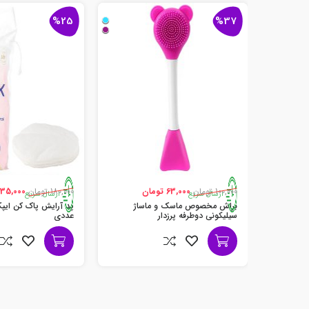
%25
%37
100,000 تومان
63,000 تومان
180,000 تومان
135,000 توما
ارسال سریع
ارسال سریع
براش مخصوص ماسک و ماساژ
سیلیکونی دوطرفه پرزدار
عددی