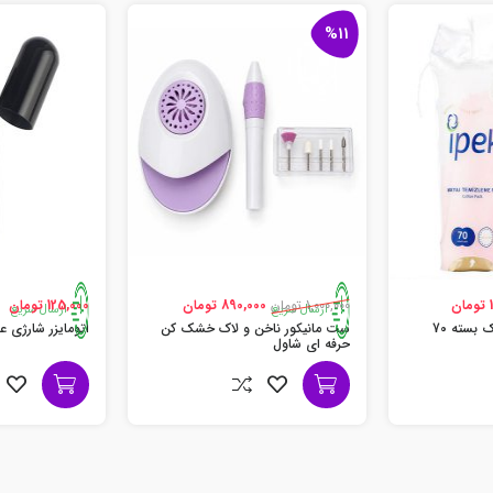
%11
ن
1,000,000 تومان
890,000 تومان
125,000 تومان
ارسال سریع
ارسال سریع
پد آرایش پاک کن ایپک بسته 70
ست مانیکور ناخن و لاک خشک کن
اتومایزر شارژی ع
حرفه ای شاول