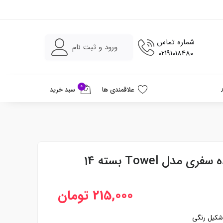
شماره تماس
ورود و ثبت نام
02191018480
0
علاقمندی ها
سبد خرید
دستمال جادویی فشرده سفری مدل Towel بسته 14
215,000 تومان
 شکیل رنگی