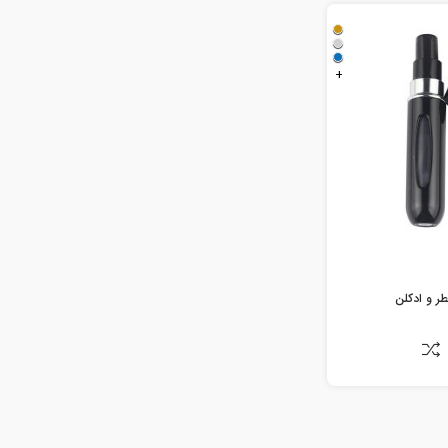
+
طر و ادکلن