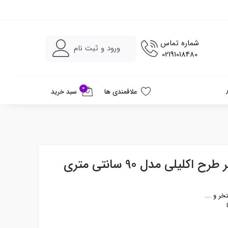
شماره تماس
ورود و ثبت نام
02191018480
0
علاقمندی ها
سبد خرید
کلیلی مدل 90 سانتی متری
خر و ...