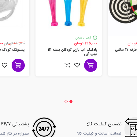
ارسال سریع
245,000 تومان
150,000 تومان
,000
تخته دارت سوزنی دو طرفه 17 سانتی
بادکنک آب بازی کودکان بسته 111
پستونک کودک ط
توپ آبی
تضمین کیفیت کالا
پشتیبانی 24/7
ضمانت اصالت و کیفیت کالا
همواره در کنار شم