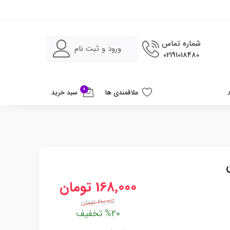
شماره تماس
ورود و ثبت نام
02191018480
0
علاقمندی ها
سبد خرید
168,000 تومان
210,000 تومان
%20 تخفیف