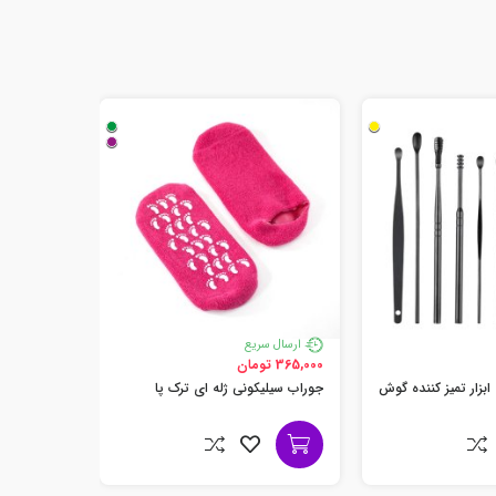
ارسال س
145,000 تومان
ارسال سریع
مسواک سیل
کودک
365,000 تومان
جوراب سیلیکونی ژله ای ترک پا