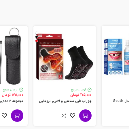
ارسال سریع
ارسال سریع
175,000 تومان
135,000 تومان
پروتز دندان جادویی مدل South
جوراب طبی سلامتی و لاغری ترومالین
مجموعه 6 عددی ابزار تمیز کننده گوش