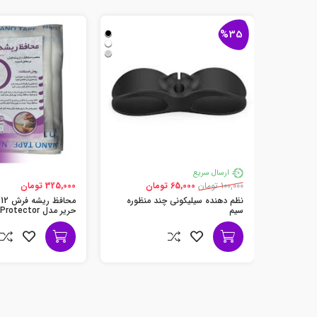
%35
ارسال سریع
100,000 تومان
65,000 تومان
325,000 تومان
نظم دهنده سیلیکونی چند منظوره
م
سیم
حریر مدل Carpet Protector