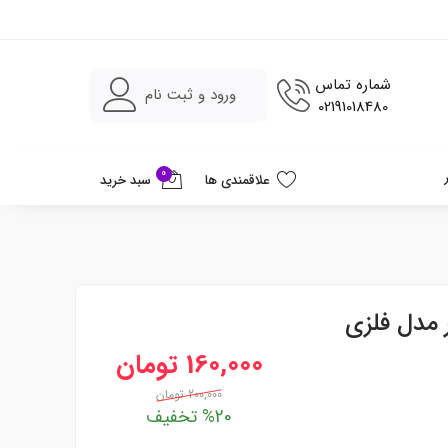
شماره تماس
ورود و ثبت نام
02191018480
0
علاقمندی ها
سبد خرید
 مدل فلزی
160,000 تومان
200,000 تومان
%20 تخفیف