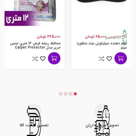
100,000 تومان
65,000 تومان
325,000 تومان
ارسال سریع
نظم دهنده سیلیکونی چند منظوره
محافظ ریشه فرش 12 متری جنس
سیم
حریر مدل Carpet Protector
تحویل سریع و ارزان
تضمین کیفیت کالا