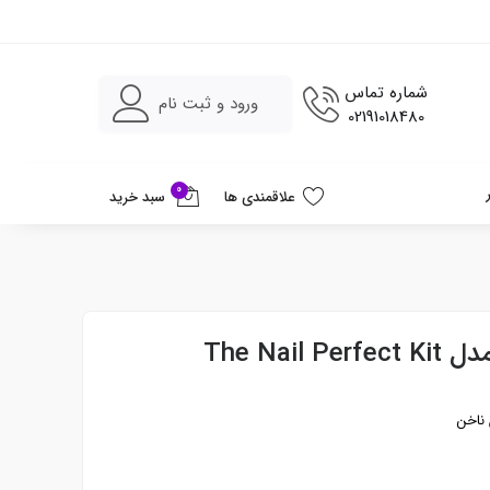
شماره تماس
ورود و ثبت نام
02191018480
0
علاقمندی ها
سبد خرید
The Nai
 ناخن