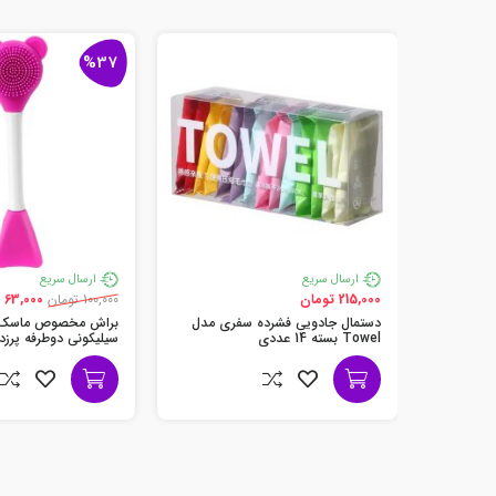
%37
ارسال سریع
ارسال سریع
215,000 تومان
100,000 تومان
63,000 تومان
دستمال جادویی فشرده سفری مدل
براش مخصوص ماسک و
Towel بسته 14 عددی
سیلیکونی دوطرفه پرزدا