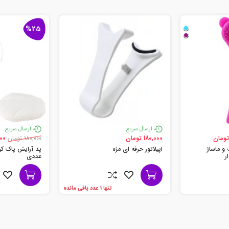
%25
ارسال سریع
ارسال سریع
180,000 تومان
180,000 تومان
,000
 ماساژ
اپیلاتور حرفه ای مژه
ر
عددی
تنها 1 عدد باقی مانده