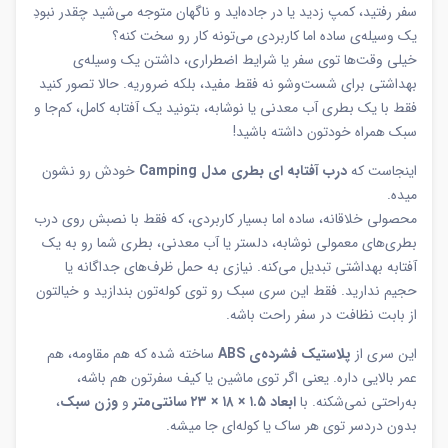
سفر رفتید، کمپ زدید یا در جاده‌اید و ناگهان متوجه می‌شید چقدر نبودِ
یک وسیله‌ی ساده اما کاربردی می‌تونه کار رو سخت کنه؟
خیلی وقت‌ها توی سفر یا شرایط اضطراری، داشتن یک وسیله‌ی
بهداشتی برای شست‌وشو نه فقط مفید، بلکه ضروریه. حالا تصور کنید
فقط با یک بطری آب معدنی یا نوشابه، بتونید یک آفتابه کامل، کم‌جا و
سبک همراه خودتون داشته باشید!
اینجاست که
درب آفتابه ای بطری مدل Camping
خودش رو نشون
میده.
محصولی خلاقانه، ساده اما بسیار کاربردی، که فقط با نصبش روی درب
بطری‌های معمولی نوشابه، دلستر یا آب معدنی، بطری شما رو به یک
آفتابه بهداشتی تبدیل می‌کنه. نیازی به حمل ظرف‌های جداگانه یا
حجیم ندارید. فقط این سری سبک رو توی کوله‌تون بندازید و خیالتون
از بابت نظافت در سفر راحت باشه.
این سری از
پلاستیک فشرده‌ی ABS
ساخته شده که هم مقاومه، هم
عمر بالایی داره. یعنی اگر توی ماشین یا کیف سفرتون هم باشه،
به‌راحتی نمی‌شکنه. با
ابعاد ۱.۵ × ۱۸ × ۲۳ سانتی‌متر
و
وزن سبک
،
بدون دردسر توی هر ساک یا کوله‌ای جا میشه.