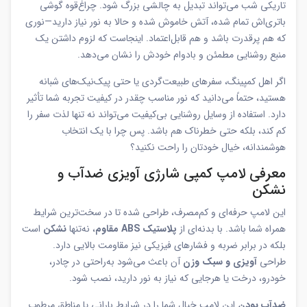
تاریکی شب می‌تواند تبدیل به چالشی بزرگ شود. چراغ‌قوه گوشی
باتری‌اش تمام شده، آتش خاموش شده و حالا به نور نیاز دارید—نوری
که هم پرقدرت باشد و هم قابل‌اعتماد. اینجاست که لزوم داشتن یک
منبع روشنایی مطمئن و بادوام خودش را نشان می‌دهد.
اگر اهل کمپینگ، سفرهای طبیعت‌گردی یا حتی پیک‌نیک‌های شبانه
هستید، حتماً می‌دانید که نور مناسب چقدر در کیفیت تجربه شما تأثیر
دارد. استفاده از وسایل روشنایی بی‌کیفیت می‌تواند نه تنها لذت سفر را
کم کند، بلکه حتی خطرناک هم باشد. پس چرا با یک انتخاب
هوشمندانه، خیال خودتان را راحت نکنید؟
معرفی لامپ کمپی شارژی آویزی ضدآب و
نشکن
این لامپ حرفه‌ای و کم‌مصرف، طراحی شده تا در سخت‌ترین شرایط
همراه شما باشد. با بدنه‌ای از
پلاستیک ABS مقاوم
، نه‌تنها
نشکن
است
بلکه در برابر ضربه و فشارهای فیزیکی نیز مقاومت بالایی دارد.
طراحی
آویزی و سبک وزن
آن باعث می‌شود به‌راحتی در چادر،
خودرو، درخت یا هرجایی که نیاز به نور دارید، نصب شود.
ضدآب بودن
این لامپ خیال شما را در شرایط بارانی یا مناطق مرطوب