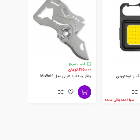
ارسال س
210,000 تومان
ارسال سریع
روبالشتی یکبا
175,000 تومان
نگ و کوهنوردی
چاقو چندکاره کارتی مدل MrWolf
تنها 1 عدد باقی مانده