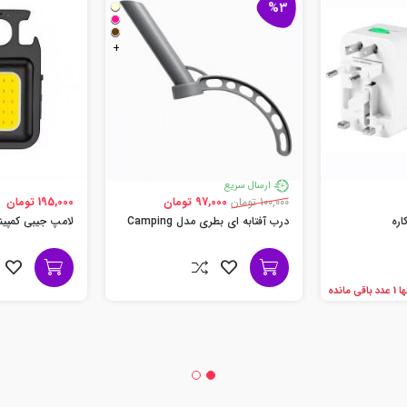
%3
+
ارسال سریع
100,000 تومان
97,000 تومان
195,000 تومان
اره
درب آفتابه ای بطری مدل Camping
لامپ جیبی کمپی
دد باقی مانده