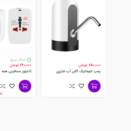
ارسال سریع
650,000 تومان
240,000 تومان
پمپ اتوماتیک گالن آب شارژی
آداپتور مسافرتی همه ک
تنها 1 ع