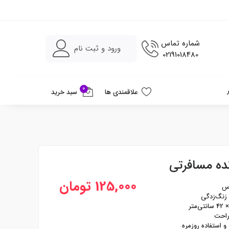
شماره تماس
ورود و ثبت نام
02191018480
0
علاقمندی ها
سبد خرید
ه مسافرتی
125,000 تومان
رس
ر زنگ‌زدگی
راحت
 استفاده روزمره